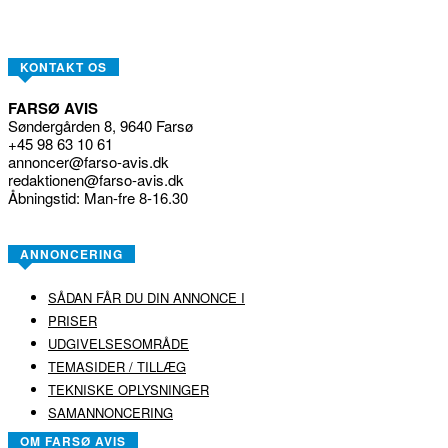
KONTAKT OS
FARSØ AVIS
Søndergården 8, 9640 Farsø
+45 98 63 10 61
annoncer@farso-avis.dk
redaktionen@farso-avis.dk
Åbningstid: Man-fre 8-16.30
ANNONCERING
SÅDAN FÅR DU DIN ANNONCE I
PRISER
UDGIVELSESOMRÅDE
TEMASIDER / TILLÆG
TEKNISKE OPLYSNINGER
SAMANNONCERING
OM FARSØ AVIS