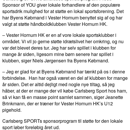
Sponsor of YOU giver lokale forhandlere af den populære
sportsdrik mulighed for at støtte en lokal sportsforening. Det
har Byens Købmand i Vester Hornum benyttet sig af og har
valgt at støtte håndboldklubben Vester Hornum HK.
– Vester Hornum HK er en af vore lokale sportsklubber i
området. Vi vil jo gerne støtte idrætslivet her omkring, og nu
var det blevet deres tur. Jeg har selv spillet i klubben for
mange år siden, ligesom mine børn senere har spillet i
klubben, siger Niels Jørgensen fra Byens Købmand.
– Jeg er glad for at Byens Købmand har tænkt på os i denne
forbindelse. Han har også været en del af klubben for mange
år siden. Det er altid dejligt med nogle nye tiltag, så jeg
håber, at der er mange der vil købe Carlsberg Sport hos ham,
så vi kan få en masse point samlet sammen, siger Jeanette
Brinkmann, der er træner for Vester Hornum HK’s U12
pigehold.
Carlsberg SPORTs sponsorprogram til støtte for den lokale
sport løber foreløbig året ud.