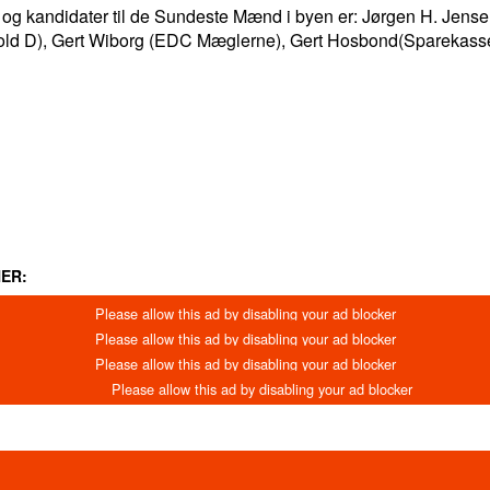
 og kandidater til de Sundeste Mænd i byen er: Jørgen H. Jen
d D), Gert Wiborg (EDC Mæglerne), Gert Hosbond(Sparekassen
LINKEDIN
EMAIL
PRINT
ER: