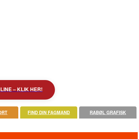
INE – KLIK HER!
ORT
FIND DIN FAGMAND
RABØL GRAFISK