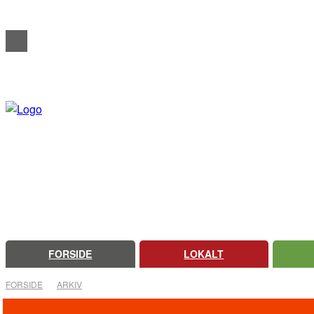
REDAKTIONELT
ANNONCERING
OM FARSØ AVIS
FORSIDE
LOKALT
FORSIDE
ARKIV