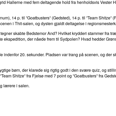
g Ingrid Hallerne med fem deltagende hold fra henholdsvis Vest
num), 14 p. til ”Goatbusters” (Gedsted), 14 p. til ”Team Shitze” (F
 scenen i Thit-salen, og dysten gjaldt deltagelse i regionsmester
egner skabte Bedstemor And? Hvilket krydderi stammer fra træet
ste ekspedition, der nåede frem til Sydpolen? Hvad hedder Grøn
alde indenfor 20. sekunder. Pladsen var trang på scenen, og der
gtige børn, der klarede sig rigtig godt i den svære quiz, og still
”Team Shitze” fra Fjelsø med 7 point og ”Goatbusters” fra Gedst
 lærere i salen.
LINKEDIN
EMAIL
PRINT