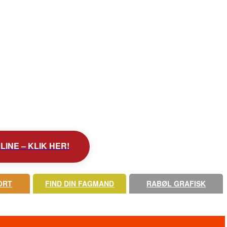
INE – KLIK HER!
ORT
FIND DIN FAGMAND
RABØL GRAFISK