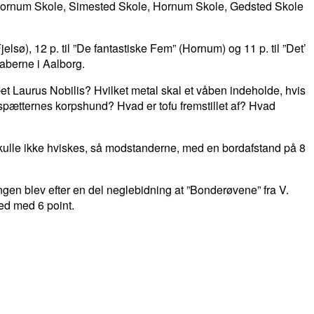
er Hornum Skole, Simested Skole, Hornum Skole, Gedsted Skole
jelsø), 12 p. til ”De fantastiske Fem” (Hornum) og 11 p. til ”Det’
kaberne i Aalborg.
 Laurus Nobilis? Hvilket metal skal et våben indeholde, hvis
spætternes korpshund? Hvad er tofu fremstillet af? Hvad
 skulle ikke hviskes, så modstanderne, med en bordafstand på 8
ingen blev efter en del neglebidning at ”Bonderøvene” fra V.
ed med 6 point.