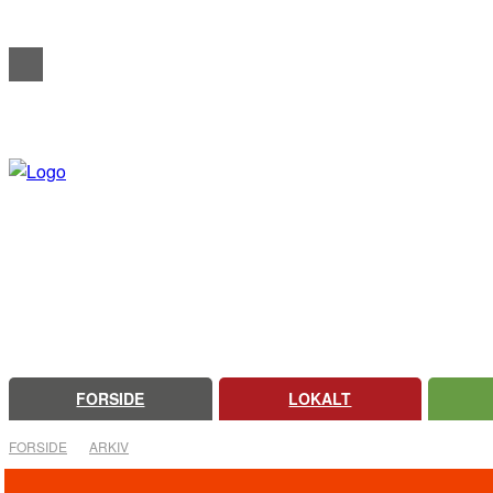
REDAKTIONELT
ANNONCERING
OM FARSØ AVIS
FORSIDE
LOKALT
FORSIDE
ARKIV