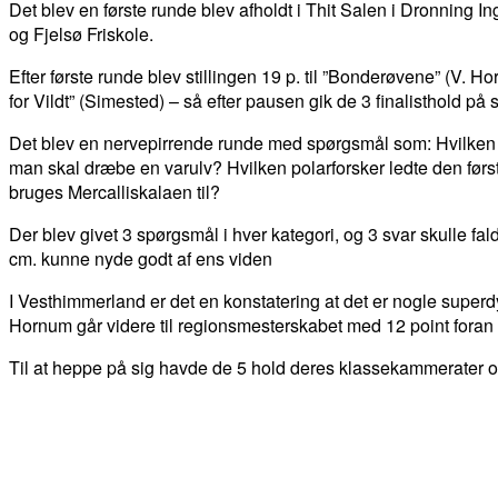
Det blev en første runde blev afholdt i Thit Salen i Dronnin
og Fjelsø Friskole.
Efter første runde blev stillingen 19 p. til ”Bonderøvene” (V. Hor
for Vildt” (Simested) – så efter pausen gik de 3 finalisthold på
Det blev en nervepirrende runde med spørgsmål som: Hvilken t
man skal dræbe en varulv? Hvilken polarforsker ledte den før
bruges Mercalliskalaen til?
Der blev givet 3 spørgsmål i hver kategori, og 3 svar skulle f
cm. kunne nyde godt af ens viden
I Vesthimmerland er det en konstatering at det er nogle superdy
Hornum går videre til regionsmesterskabet med 12 point foran 
Til at heppe på sig havde de 5 hold deres klassekammerater og
DEL
FACEBOOK
TWITTER
WHATSAPP