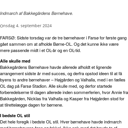
Indmarch af Bakkegårdens Børnehave.
onsdag 4. september 2024
FARSØ: Sidste torsdag var de tre børnehaver i Farsø for første gang
gået sammen om at afholde Børne-OL. Og det kunne ikke være
mere passende midt i et OL-år og en OL-tid.
Alle skulle med
Bakkegårdens Børnehave havde allerede afholdt et lignende
arrangement sidste år med succes, og derfra opstod ideen til at få
byens to andre børnehaver – Højgården og Valhalla, med i en fælles
OL dag på Farsø Stadion. Alle skulle med, og derfor startede
forberedelserne til dagen allerede inden sommerferien, hvor Annie fra
Bakkegården, Nicklas fra Valhalla og Kasper fra Højgården stod for
at tilrettelægge dagen for børnene.
I bedste OL stil
Det hele foregik i bedste OL stil. Hver børnehave havde indmarch
med børnehavens fane og fakkel. Ikke nok med det havde to af