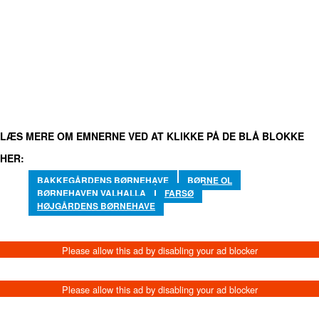
FACEBOOK
TWITTER
WHATSAPP
LINKEDIN
EMA
LÆS MERE OM EMNERNE VED AT KLIKKE PÅ DE BLÅ BLOKKE
HER:
BAKKEGÅRDENS BØRNEHAVE
BØRNE OL
BØRNEHAVEN VALHALLA
FARSØ
HØJGÅRDENS BØRNEHAVE