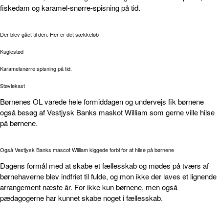
fiskedam og karamel-snørre-spisning på tid.
Der blev gået til den. Her er det sækkeløb
Kuglestød
Karamelsnørre spisning på tid.
Støvlekast
Børnenes OL varede hele formiddagen og undervejs fik børnene
også besøg af Vestjysk Banks maskot William som gerne ville hilse
på børnene.
Også Vestjysk Banks mascot William kiggede forbi for at hilse på børnene
Dagens formål med at skabe et fællesskab og mødes på tværs af
børnehaverne blev indfriet til fulde, og mon ikke der laves et lignende
arrangement næste år. For ikke kun børnene, men også
pædagogerne har kunnet skabe noget i fællesskab.