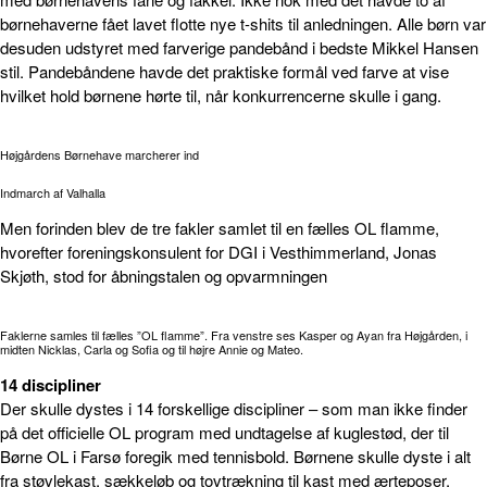
børnehaverne fået lavet flotte nye t-shits til anledningen. Alle børn var
desuden udstyret med farverige pandebånd i bedste Mikkel Hansen
stil. Pandebåndene havde det praktiske formål ved farve at vise
hvilket hold børnene hørte til, når konkurrencerne skulle i gang.
Højgårdens Børnehave marcherer ind
Indmarch af Valhalla
Men forinden blev de tre fakler samlet til en fælles OL flamme,
hvorefter foreningskonsulent for DGI i Vesthimmerland, Jonas
Skjøth, stod for åbningstalen og opvarmningen
Faklerne samles til fælles ”OL flamme”. Fra venstre ses Kasper og Ayan fra Højgården, i
midten Nicklas, Carla og Sofia og til højre Annie og Mateo.
14 discipliner
Der skulle dystes i 14 forskellige discipliner – som man ikke finder
på det officielle OL program med undtagelse af kuglestød, der til
Børne OL i Farsø foregik med tennisbold. Børnene skulle dyste i alt
fra støvlekast, sækkeløb og tovtrækning til kast med ærteposer,