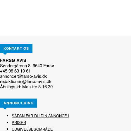
KONTAKT OS
FARSØ AVIS
Søndergården 8, 9640 Farsø
+45 98 63 10 61
annoncer@farso-avis.dk
redaktionen@farso-avis.dk
Åbningstid: Man-fre 8-16.30
ANNONCERING
SÅDAN FÅR DU DIN ANNONCE I
PRISER
UDGIVELSESOMRÅDE