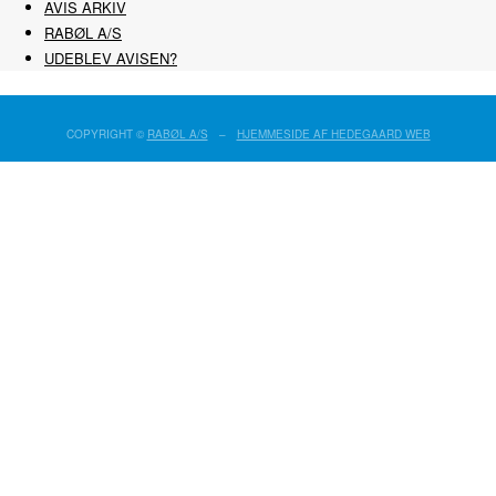
AVIS ARKIV
RABØL A/S
UDEBLEV AVISEN?
COPYRIGHT ©
RABØL A/S
–
HJEMMESIDE AF HEDEGAARD WEB