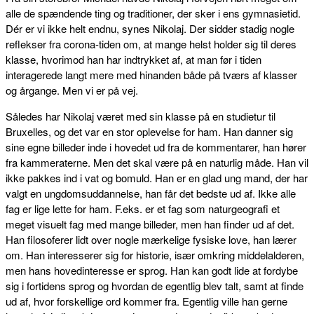
alle de spændende ting og traditioner, der sker i ens gymnasietid.
Dér er vi ikke helt endnu, synes Nikolaj. Der sidder stadig nogle
reflekser fra corona-tiden om, at mange helst holder sig til deres
klasse, hvorimod han har indtrykket af, at man før i tiden
interagerede langt mere med hinanden både på tværs af klasser
og årgange. Men vi er på vej.
Således har Nikolaj været med sin klasse på en studietur til
Bruxelles, og det var en stor oplevelse for ham. Han danner sig
sine egne billeder inde i hovedet ud fra de kommentarer, han hører
fra kammeraterne. Men det skal være på en naturlig måde. Han vil
ikke pakkes ind i vat og bomuld. Han er en glad ung mand, der har
valgt en ungdomsuddannelse, han får det bedste ud af. Ikke alle
fag er lige lette for ham. F.eks. er et fag som naturgeografi et
meget visuelt fag med mange billeder, men han finder ud af det.
Han filosoferer lidt over nogle mærkelige fysiske love, han lærer
om. Han interesserer sig for historie, især omkring middelalderen,
men hans hovedinteresse er sprog. Han kan godt lide at fordybe
sig i fortidens sprog og hvordan de egentlig blev talt, samt at finde
ud af, hvor forskellige ord kommer fra. Egentlig ville han gerne