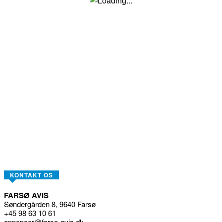
KONTAKT OS
FARSØ AVIS
Søndergården 8, 9640 Farsø
+45 98 63 10 61
annoncer@farso-avis.dk