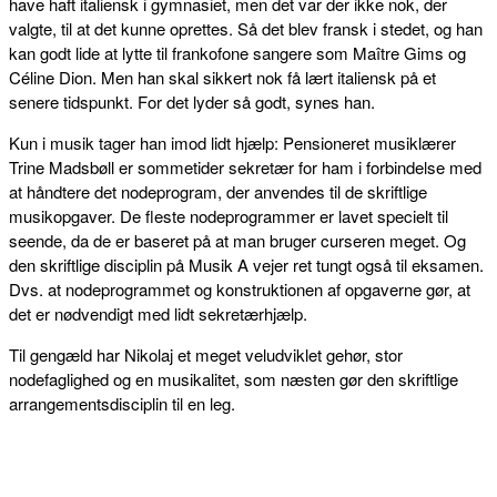
have haft italiensk i gymnasiet, men det var der ikke nok, der
valgte, til at det kunne oprettes. Så det blev fransk i stedet, og han
kan godt lide at lytte til frankofone sangere som Maître Gims og
Céline Dion. Men han skal sikkert nok få lært italiensk på et
senere tidspunkt. For det lyder så godt, synes han.
Kun i musik tager han imod lidt hjælp: Pensioneret musiklærer
Trine Madsbøll er sommetider sekretær for ham i forbindelse med
at håndtere det nodeprogram, der anvendes til de skriftlige
musikopgaver. De fleste nodeprogrammer er lavet specielt til
seende, da de er baseret på at man bruger curseren meget. Og
den skriftlige disciplin på Musik A vejer ret tungt også til eksamen.
Dvs. at nodeprogrammet og konstruktionen af opgaverne gør, at
det er nødvendigt med lidt sekretærhjælp.
Til gengæld har Nikolaj et meget veludviklet gehør, stor
nodefaglighed og en musikalitet, som næsten gør den skriftlige
arrangementsdisciplin til en leg.
FACEBOOK
TWITTER
WHATSAPP
LINKEDIN
EM