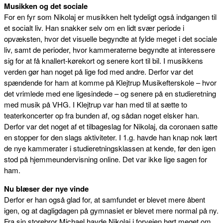
Musikken og det sociale
For en fyr som Nikolaj er musikken helt tydeligt også indgangen til
et socialt liv. Han snakker selv om en lidt svær periode i
opvæksten, hvor det visuelle begyndte at fylde meget i det sociale
liv, samt de perioder, hvor kammeraterne begyndte at interessere
sig for at få knallert-kørekort og senere kort til bil. I musikkens
verden gør han noget på lige fod med andre. Derfor var det
spændende for ham at komme på Klejtrup Musikefterskole – hvor
det vrimlede med ene ligesindede – og senere på en studieretning
med musik på VHG. I Klejtrup var han med til at sætte to
teaterkoncerter op fra bunden af, og sådan noget elsker han.
Derfor var det noget af et tilbageslag for Nikolaj, da coronaen satte
en stopper for den slags aktiviteter. I 1.g. havde han knap nok lært
de nye kammerater i studieretningsklassen at kende, før den igen
stod på hjemmeundervisning online. Det var ikke lige sagen for
ham.
Nu blæser der nye vinde
Derfor er han også glad for, at samfundet er blevet mere åbent
igen, og at dagligdagen på gymnasiet er blevet mere normal på ny.
Fra sin storebror Michael havde Nikolaj i forvejen hørt meget om