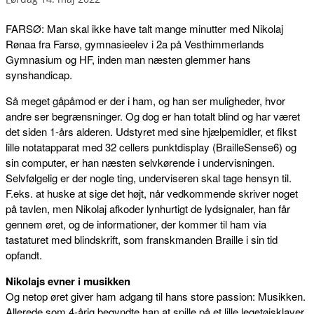
FARSØ: Man skal ikke have talt mange minutter med Nikolaj
Rønaa fra Farsø, gymnasieelev i 2a på Vesthimmerlands
Gymnasium og HF, inden man næsten glemmer hans
synshandicap.
Så meget gåpåmod er der i ham, og han ser muligheder, hvor
andre ser begrænsninger. Og dog er han totalt blind og har været
det siden 1-års alderen. Udstyret med sine hjælpemidler, et fikst
lille notatapparat med 32 cellers punktdisplay (BrailleSense6) og
sin computer, er han næsten selvkørende i undervisningen.
Selvfølgelig er der nogle ting, underviseren skal tage hensyn til.
F.eks. at huske at sige det højt, når vedkommende skriver noget
på tavlen, men Nikolaj afkoder lynhurtigt de lydsignaler, han får
gennem øret, og de informationer, der kommer til ham via
tastaturet med blindskrift, som franskmanden Braille i sin tid
opfandt.
Nikolajs evner i musikken
Og netop øret giver ham adgang til hans store passion: Musikken.
Allerede som 4-årig begyndte han at spille på et lille legetøjsklaver,