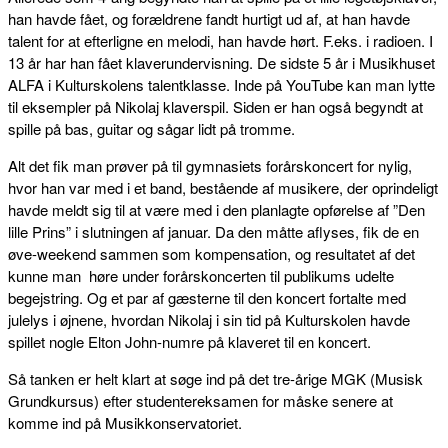
han havde fået, og forældrene fandt hurtigt ud af, at han havde
talent for at efterligne en melodi, han havde hørt. F.eks. i radioen. I
13 år har han fået klaverundervisning. De sidste 5 år i Musikhuset
ALFA i Kulturskolens talentklasse. Inde på YouTube kan man lytte
til eksempler på Nikolaj klaverspil. Siden er han også begyndt at
spille på bas, guitar og sågar lidt på tromme.
Alt det fik man prøver på til gymnasiets forårskoncert for nylig,
hvor han var med i et band, bestående af musikere, der oprindeligt
havde meldt sig til at være med i den planlagte opførelse af ”Den
lille Prins” i slutningen af januar. Da den måtte aflyses, fik de en
øve-weekend sammen som kompensation, og resultatet af det
kunne man høre under forårskoncerten til publikums udelte
begejstring. Og et par af gæsterne til den koncert fortalte med
julelys i øjnene, hvordan Nikolaj i sin tid på Kulturskolen havde
spillet nogle Elton John-numre på klaveret til en koncert.
Så tanken er helt klart at søge ind på det tre-årige MGK (Musisk
Grundkursus) efter studentereksamen for måske senere at
komme ind på Musikkonservatoriet.