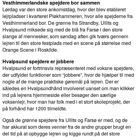
Vesthimmerlandske spejdere bor sammen
Lørdag var den store ankomstdag, hvor der blev etableret
lejrpladser i kvarteret Pløkhammeren, hvor alle spejderne fra
Vesthimmerland bor. De grønne fra Strandby, Ullits og
Hvalpsund miksede sig med de blå fra Farsø i den store
slange af mennesker, som søndag aften gik tværs gennem
lejren til den store festplads med en scene på størrelse med
Orange Scene i Roskilde.
Hvalpsund spejdere er jobbere
Hvalpsund er fortrinsvis repræsenteret med voksne spejdere,
der udfylder funktioner som “jobbere”, hvor de hjælper til med
nogle af de mange praktiske gøremål på lejren. Der er
således en Hvalpsundhånd involveret uanset om man klikker
ind på lejrens hjemmeside eller besøger den særlige
voksenlejr, hvor man har folk med i et stort skoleprojekt, der
på forhånd har 1200 tilmeldte.
Også de grønne spejdere fra Ullits og Farsø er med, og de
har akkurat som deres venner fra de andre grupper brugt en
del tid på at opbygge lejren og kigge rundt på det store