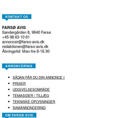
KONTAKT OS
FARSØ AVIS
Søndergården 8, 9640 Farsø
+45 98 63 10 61
annoncer@farso-avis.dk
redaktionen@farso-avis.dk
Åbningstid: Man-fre 8-16.30
ANNONCERING
SÅDAN FÅR DU DIN ANNONCE I
PRISER
UDGIVELSESOMRÅDE
TEMASIDER / TILLÆG
TEKNISKE OPLYSNINGER
SAMANNONCERING
OM FARSØ AVIS