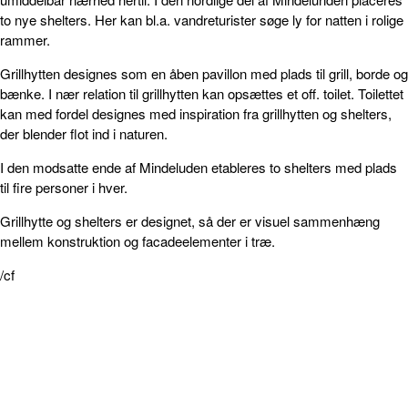
to nye shelters. Her kan bl.a. vandreturister søge ly for natten i rolige
rammer.
Grillhytten designes som en åben pavillon med plads til grill, borde og
bænke. I nær relation til grillhytten kan opsættes et off. toilet. Toilettet
kan med fordel designes med inspiration fra grillhytten og shelters,
der blender flot ind i naturen.
I den modsatte ende af Mindeluden etableres to shelters med plads
til fire personer i hver.
Grillhytte og shelters er designet, så der er visuel sammenhæng
mellem konstruktion og facadeelementer i træ.
/cf
FACEBOOK
TWITTER
WHATSAPP
LINKEDIN
EMA