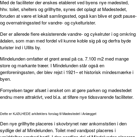
Med de faciliteter der ønskes etableret ved byens nye mødested,
hhv. toilet, shelters og grillhytte, synes det oplagt at Mødestedet,
foruden at være et lokalt samlingssted, også kan blive et godt pause-
og overnatningssted for vandre- og cykelturister.
Der er allerede flere eksisterende vandre- og cykelruter i og omkring
ådalen, som man med fordel vil kunne koble sig på og derfra byde
turister ind i Ullits by.
Mindelunden omfatter et grønt areal på ca. 7.100 m2 med mange
store og markante træer. I Mindelunden står også en
genforeningssten, der blev rejst i 1921– et historisk mindesmærke i
byen.
Fornyelsen tager afsæt i ønsket om at gøre parken og mødestedet
endnu mere attraktivt, ved bl.a. at tilføre nye tidssvarende faciliteter.
Dette er KJØLHEDE arkitekters forslag til Mødestedet i Anlægget
Den nye grillhytte placeres i skovbrynet nær ankomststien i den
sydlige del af Mindelunden. Toilet med vandpost placeres i
umiddelbar nærhed hertil. I den nordlige del af Mindelunden placeres