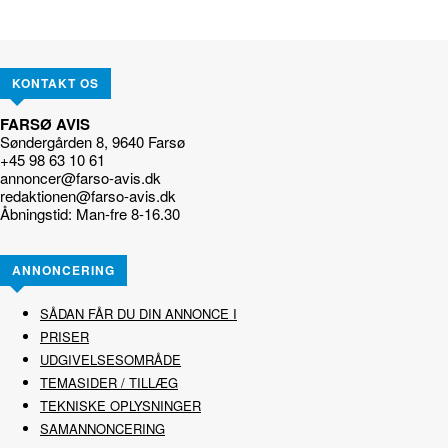
KONTAKT OS
FARSØ AVIS
Søndergården 8, 9640 Farsø
+45 98 63 10 61
annoncer@farso-avis.dk
redaktionen@farso-avis.dk
Åbningstid: Man-fre 8-16.30
ANNONCERING
SÅDAN FÅR DU DIN ANNONCE I
PRISER
UDGIVELSESOMRÅDE
TEMASIDER / TILLÆG
TEKNISKE OPLYSNINGER
SAMANNONCERING