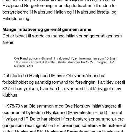
Hvalpsund Borgerforening, men dog fortsætter lidt endnu for
bestyrelserne i Hvalpsund Hallen og i Hvalpsund Idræts- og
Fritidsforening.
Mange initiativer og gøremål gennem årene
Det er blevet til særdeles mange initiativer og gøremål gennem
årene:
Ole Randrup var målmand i Hvalpsund IF, en forening han som 16-årig i
1965 selv var med til at stifte. Billedet stammer fra 1975. Fotograf: H.P.
Nielsen, Aars
Det startede i Hvalpsund IF, hvor Ole var målmand på
fodboldholdet og samtidig formand for foreningen. I alt blev det til
32 år i bestyrelsen, hvor han bl.a. var med til at få bygget et nyt
klubhus.
I 1978/79 var Ole sammen med Ove Nørskov initiativtagere til
opstarten af byfesten i Hvalpsund (Havnefesten – red.) i regi af
Hvalpsund IF. De to har siddet i flere bestyrelser sammen, flere
gange som redningsaktion for foreninger, så ellers ville risikere at
lukke. Hvalpsund BK, Hvalpsund Borgerforening og Hvalpsund