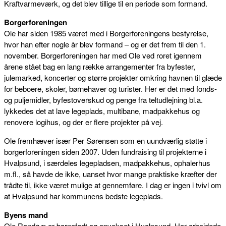
Kraftvarmeværk, og det blev tillige til en periode som formand.
Borgerforeningen
Ole har siden 1985 været med i Borgerforeningens bestyrelse,
hvor han efter nogle år blev formand – og er det frem til den 1.
november. Borgerforeningen har med Ole ved roret igennem
årene stået bag en lang række arrangementer fra byfester,
julemarked, koncerter og større projekter omkring havnen til glæde
for beboere, skoler, børnehaver og turister. Her er det med fonds-
og puljemidler, byfestoverskud og penge fra teltudlejning bl.a.
lykkedes det at lave legeplads, multibane, madpakkehus og
renovere logihus, og der er flere projekter på vej.
Ole fremhæver især Per Sørensen som en uundværlig støtte i
borgerforeningen siden 2007. Uden fundraising til projekterne i
Hvalpsund, i særdeles legepladsen, madpakkehus, ophalerhus
m.fl., så havde de ikke, uanset hvor mange praktiske kræfter der
trådte til, ikke været mulige at gennemføre. I dag er ingen i tvivl om
at Hvalpsund har kommunens bedste legeplads.
Byens mand
Ole Randrup er barnefødt og opvokset i Hvalpsund. Her arbejdede