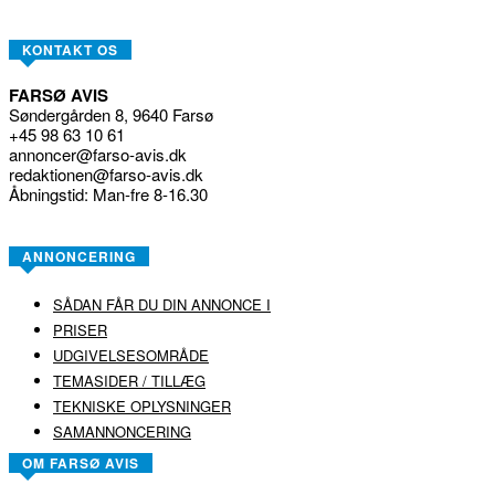
KONTAKT OS
FARSØ AVIS
Søndergården 8, 9640 Farsø
+45 98 63 10 61
annoncer@farso-avis.dk
redaktionen@farso-avis.dk
Åbningstid: Man-fre 8-16.30
ANNONCERING
SÅDAN FÅR DU DIN ANNONCE I
PRISER
UDGIVELSESOMRÅDE
TEMASIDER / TILLÆG
TEKNISKE OPLYSNINGER
SAMANNONCERING
OM FARSØ AVIS