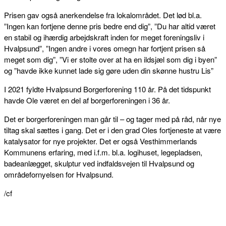
Prisen gav også anerkendelse fra lokalområdet. Det lød bl.a.
”Ingen kan fortjene denne pris bedre end dig”, ”Du har altid været
en stabil og ihærdig arbejdskraft inden for meget foreningsliv i
Hvalpsund”, ”Ingen andre i vores omegn har fortjent prisen så
meget som dig”, ”Vi er stolte over at ha en ildsjæl som dig i byen”
og ”havde ikke kunnet lade sig gøre uden din skønne hustru Lis”
I 2021 fyldte Hvalpsund Borgerforening 110 år. På det tidspunkt
havde Ole været en del af borgerforeningen i 36 år.
Det er borgerforeningen man går til – og tager med på råd, når nye
tiltag skal sættes i gang. Det er i den grad Oles fortjeneste at være
katalysator for nye projekter. Det er også Vesthimmerlands
Kommunens erfaring, med i.f.m. bl.a. logihuset, legepladsen,
badeanlægget, skulptur ved indfaldsvejen til Hvalpsund og
områdefornyelsen for Hvalpsund.
/cf