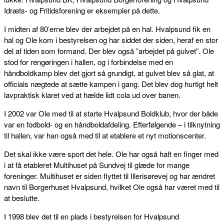
Idræts- og Fritidsforening er eksempler på dette.
I midten af 80’erne blev der arbejdet på en hal. Hvalpsund fik en
hal og Ole kom i bestyrelsen og har siddet der siden, heraf en stor
del af tiden som formand. Der blev også ”arbejdet på gulvet”. Ole
stod for rengøringen i hallen, og i forbindelse med en
håndboldkamp blev det gjort så grundigt, at gulvet blev så glat, at
officials nægtede at sætte kampen i gang. Det blev dog hurtigt helt
lavpraktisk klaret ved at hælde lidt cola ud over banen.
I 2002 var Ole med til at starte Hvalpsund Boldklub, hvor der både
var en fodbold- og en håndboldafdeling. Efterfølgende – i tilknytning
til hallen, var han også med til at etablere et nyt motionscenter.
Det skal ikke være sport det hele. Ole har også haft en finger med
i at få etableret Multihuset på Sundvej til glæde for mange
foreninger. Multihuset er siden flyttet til Illerisørevej og har ændret
navn til Borgerhuset Hvalpsund, hvilket Ole også har været med til
at beslutte.
I 1998 blev det til en plads i bestyrelsen for Hvalpsund