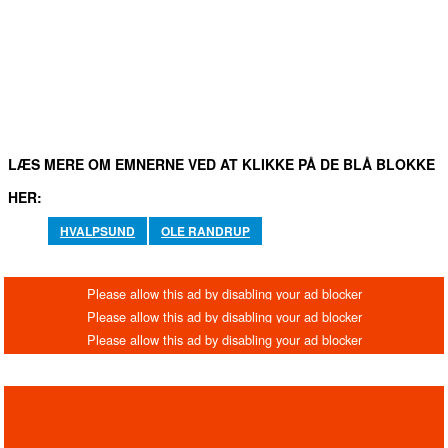
FACEBOOK
TWITTER
WHATSAPP
LINKEDIN
EM
LÆS MERE OM EMNERNE VED AT KLIKKE PÅ DE BLÅ BLOKKE
HER:
HVALPSUND
OLE RANDRUP