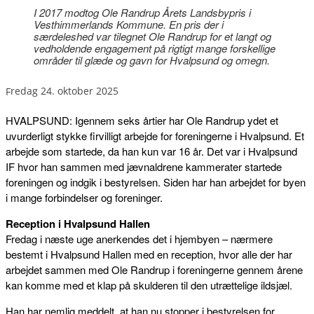
I 2017 modtog Ole Randrup Årets Landsbypris i
Vesthimmerlands Kommune. En pris der i
særdeleshed var tilegnet Ole Randrup for et langt og
vedholdende engagement på rigtigt mange forskellige
områder til glæde og gavn for Hvalpsund og omegn.
fredag 24. oktober 2025
HVALPSUND: Igennem seks årtier har Ole Randrup ydet et
uvurderligt stykke firvilligt arbejde for foreningerne i Hvalpsund. Et
arbejde som startede, da han kun var 16 år. Det var i Hvalpsund
IF hvor han sammen med jævnaldrene kammerater startede
foreningen og indgik i bestyrelsen. Siden har han arbejdet for byen
i mange forbindelser og foreninger.
Reception i Hvalpsund Hallen
Fredag i næste uge anerkendes det i hjembyen – nærmere
bestemt i Hvalpsund Hallen med en reception, hvor alle der har
arbejdet sammen med Ole Randrup i foreningerne gennem årene
kan komme med et klap på skulderen til den utrættelige ildsjæl.
Han har nemlig meddelt, at han nu stopper i bestyrelsen for