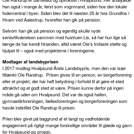
han også i mange år, først som vognmand, siden hos den lokale
fodercentral i byen. Siden blev det til næsten 25 år hos Grundfos i
Hvam ved Aalestrup, hvorefter han gik på pension.
Selvom han gik på pension og egentlig skulle nyde
seniortilværelsen sammen med hustruen Lis, så har hun lige så
længe de har kendt hinanden, altid været Ole’s trofaste støtte og
hjulpet til – også med projekterne i foreningerne.
Modtager af landsbyprisen
I 2017 modtog Hvalpsund Årets Landsbypris, men den var især
tiltænkt Ole Randrup. Prisen gives til en person, en borgerforening
eller et projekt, der har haft betydning i forhold til at gøre et sted
attraktivt og et godt sted at være. Prisen kunne derfor på ingen
måde gå uden om Hvalpsund. Det var da også hallen,
gymnastikforeningen, fællesforeningen og borgerforeningen som
havde indstillet Ole Randrup til prisen.
Prien blev givet på baggrund af et langt og vedholdende
engagement på rigtigt mange forskellige områder til glæde og gavn
for Hvalpsund og omegn.