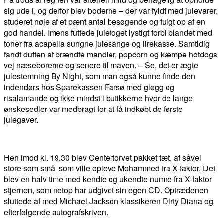
sig ude i, og derfor blev boderne – der var fyldt med julevarer,
studeret nøje af et pænt antal besøgende og fulgt op af en
god handel. Imens futtede juletoget lystigt forbi blandet med
toner fra acapella sungne julesange og lirekasse. Samtidig
fandt duften af brændte mandler, popcorn og kæmpe hotdogs
vej næseborerne og senere til maven. – Se, det er ægte
julestemning By Night, som man også kunne finde den
indendørs hos Sparekassen Farsø med gløgg og
risalamande og ikke mindst i butikkerne hvor de lange
ønskesedler var medbragt for at få indkøbt de første
julegaver.
Hen imod kl. 19.30 blev Centertorvet pakket tæt, af såvel
store som små, som ville opleve Mohammed fra X-faktor. Det
blev en halv time med kendte og ukendte numre fra X-faktor
stjernen, som netop har udgivet sin egen CD. Optrædenen
sluttede af med Michael Jackson klassikeren Dirty Diana og
efterfølgende autografskriven.