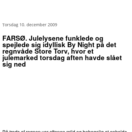
torsdag 10. december 2009
FARSØ. Julelysene funklede og
spejlede sig idyllisk By Night på det
regnvåde Store Torv, hvor et
julemarked torsdag aften havde slået
sig ned
På trods af regnen var aftenen mild og behagelig at opholde