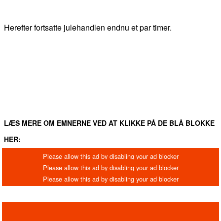
Herefter fortsatte julehandlen endnu et par timer.
FACEBOOK
TWITTER
WHATSAPP
LINKEDIN
EM
LÆS MERE OM EMNERNE VED AT KLIKKE PÅ DE BLÅ BLOKKE
HER: