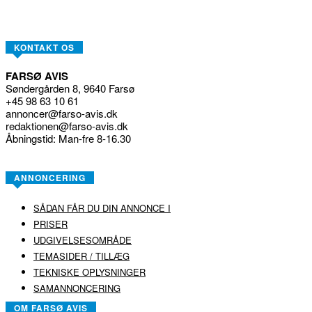
KONTAKT OS
FARSØ AVIS
Søndergården 8, 9640 Farsø
+45 98 63 10 61
annoncer@farso-avis.dk
redaktionen@farso-avis.dk
Åbningstid: Man-fre 8-16.30
ANNONCERING
SÅDAN FÅR DU DIN ANNONCE I
PRISER
UDGIVELSESOMRÅDE
TEMASIDER / TILLÆG
TEKNISKE OPLYSNINGER
SAMANNONCERING
OM FARSØ AVIS