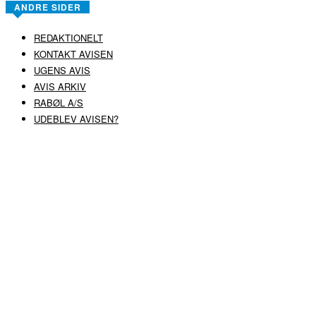
ANDRE SIDER
REDAKTIONELT
KONTAKT AVISEN
UGENS AVIS
AVIS ARKIV
RABØL A/S
UDEBLEV AVISEN?
COPYRIGHT ©
RABØL A/S
–
HJEMMESIDE AF HEDEGAARD WEB