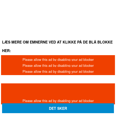
FACEBOOK
TWITTER
WHATSAPP
LINKEDIN
EM
LÆS MERE OM EMNERNE VED AT KLIKKE PÅ DE BLÅ BLOKKE
HER:
DET SKER