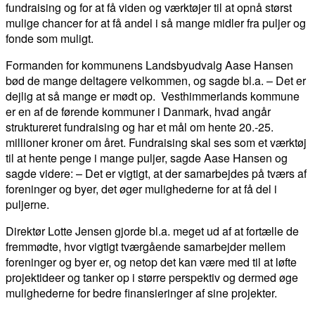
fundraising og for at få viden og værktøjer til at opnå størst
mulige chancer for at få andel i så mange midler fra puljer og
fonde som muligt.
Formanden for kommunens Landsbyudvalg Aase Hansen
bød de mange deltagere velkommen, og sagde bl.a. – Det er
dejlig at så mange er mødt op. Vesthimmerlands kommune
er en af de førende kommuner i Danmark, hvad angår
struktureret fundraising og har et mål om hente 20.-25.
millioner kroner om året. Fundraising skal ses som et værktøj
til at hente penge i mange puljer, sagde Aase Hansen og
sagde videre: – Det er vigtigt, at der samarbejdes på tværs af
foreninger og byer, det øger mulighederne for at få del i
puljerne.
Direktør Lotte Jensen gjorde bl.a. meget ud af at fortælle de
fremmødte, hvor vigtigt tværgående samarbejder mellem
foreninger og byer er, og netop det kan være med til at løfte
projektideer og tanker op i større perspektiv og dermed øge
mulighederne for bedre finansieringer af sine projekter.