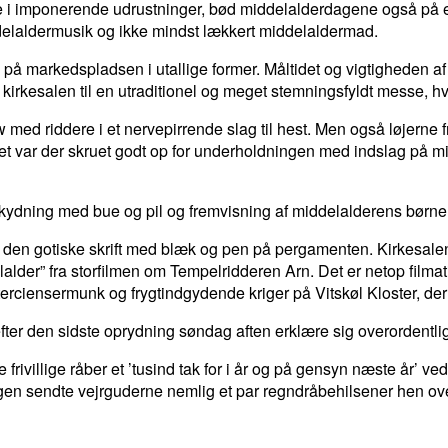
dere i imponerende udrustninger, bød middelalderdagene også på
delaldermusik og ikke mindst lækkert middelaldermad.
å markedspladsen i utallige former. Måltidet og vigtigheden a
 i kirkesalen til en utraditionel og meget stemningsfyldt messe, 
 med riddere i et nervepirrende slag til hest. Men også løjern
et var der skruet godt op for underholdningen med indslag på m
g, skydning med bue og pil og fremvisning af middelalderens b
e den gotiske skrift med blæk og pen på pergamenten. Kirkesalen 
delalder” fra storfilmen om Tempelridderen Arn. Det er netop fil
terciensermunk og frygtindgydende kriger på Vitskøl Kloster, de
er den sidste oprydning søndag aften erklære sig overordentlig
 frivillige råber et ’tusind tak for i år og på gensyn næste år’ 
ingen sendte vejrguderne nemlig et par regndråbehilsener hen ove
LINKEDIN
EMAIL
PRINT