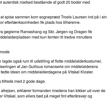
 et autentisk marked bestående af godt 25 boder med
f at spise sammen kom sognepræst Troels Laursen ind på i sin
hvor eftertænksomheden fik plads hos tilhørerne.
e fra gøglerne Ramashang og Skt. Jørgen og Dragen fik
iddelalderpladsen med kun femten til tredve minutters
ørnemode
lagde også rum til udstilling af flotte middelalderkostumer,
matiseringen af Jan Guillous romanserie om middelalderens
r fødte ideen om middelalderdagene på Vitskøl Kloster.
 tilfreds med 2 gode dage.
ved afrejsen, erklærer formanden imedens han kikker ud over de
r Vitskøl, som ellers bød på meget fint efterårsvejr og