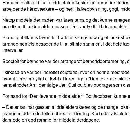
Foruden statister i flotte middelalderkostumer, herunder rid
arbejdende håndværkere – og hertil falkeopvisning, gøgl, mid
Netop middelaldermaden var årets tema og det kunne smages p
prædiken til middelaldermessen. Der var fyldt til bristepunktet
Blandt publikums favoritter hørte et kampshow og et lanseshow
arrangementets besøgende til at stimle sammen. I det hele tag
intervaller.
Specielt for børnene var der arrangeret børneridderturnerin
I kirkesalen var der indrettet sciptorie, hvor en nonne mestred
hvoraf flere for nyligt er købt af foreningen ”Den levende mid
tempelridder Arn, der ifølge Jan Guillou blev opdraget som cis
Formand for ”Den levende middelalder”, Bo Jacobsen kunne eft
– Det er rart når gæster, middelalderaktører og de mange lokale
mange middelaldertelte udbredte til tørring. Kort efter afslutn
dannede en god ramme for middelalderdagene.
DEL
FACEBOOK
TWITTER
WHATSAPP