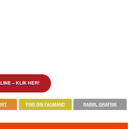
INE – KLIK HER!
ORT
FIND DIN FAGMAND
RABØL GRAFISK