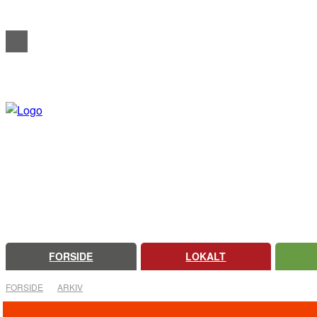
REDAKTIONELT
ANNONCERING
OM FARSØ AVIS
FORSIDE
LOKALT
FORSIDE
ARKIV