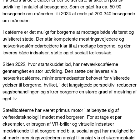
udvikling i antallet af besøgende. Som er gået fra ca. 50-90
besøgende om måneden til i 2024 at ende på 200-340 besøgende
om måneden.
I caféerne er det muligt for borgerne at modtage både visiteret og
uvisiteret støtte. Der står kompetente mestringsvejledere og
netværkscafémedarbejdere klar til at modtage borgerne, og der
leveres både indsatser, støtte og et socialt fællesskab.
Siden 2022, hvor startskuddet lød, har netværkscaféerne
gennemgået en stor udvikling. Den støtte der leveres via
netværkscaféerne, minimerer/nedsætter behovet for visiterede
ydelser til borgerne, hvilket, i det langsigtede perspektiv, reducerer
sagsbehandlingen og sikrer borgerne en større grad af mestring af
eget liv.
Satellitcaféerne har været primus motor i at benytte sig af
velfærdsteknologi i mødet med borgeren. For at tage et par
eksempler, er brugen af VR-briller og virtuelle indsatser
medvirkende til at borgere med bl.a. social angst har mulighed for
at møde mestringsvejlederen ansigt til ansigt via et skærmopkald.