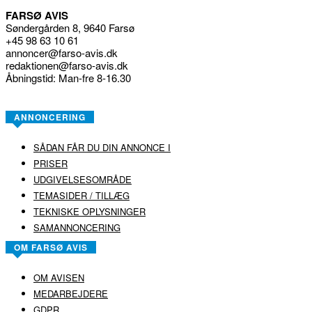
FARSØ AVIS
Søndergården 8, 9640 Farsø
+45 98 63 10 61
annoncer@farso-avis.dk
redaktionen@farso-avis.dk
Åbningstid: Man-fre 8-16.30
ANNONCERING
SÅDAN FÅR DU DIN ANNONCE I
PRISER
UDGIVELSESOMRÅDE
TEMASIDER / TILLÆG
TEKNISKE OPLYSNINGER
SAMANNONCERING
OM FARSØ AVIS
OM AVISEN
MEDARBEJDERE
GDPR