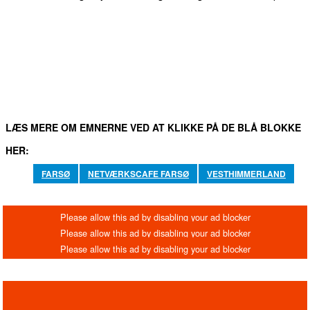
FACEBOOK
TWITTER
WHATSAPP
LINKEDIN
EM
LÆS MERE OM EMNERNE VED AT KLIKKE PÅ DE BLÅ BLOKKE
HER:
FARSØ
NETVÆRKSCAFE FARSØ
VESTHIMMERLAND