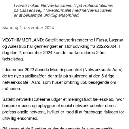
I Farsø holder Netværkscafeen til på Rutebilstationen
på Lassensvej. Hovedformålet med netværkscafeen
er at bekæmpe ufrivillig ensomhed.
mandag 2. december 2024
VESTHIMMERLAND: Satellit netværkscaféerne i Farsø, Løgstør
og Aalestrup har gennemgået en stor udvikling fra 2022-2024. I
dag den 2. december 2024 kan de markere deres 2 års
fødselsdag.
I december 2022 åbnede Mestringscentret (Netværkscafe Aars)
de tre nye satellitcaféer, der står på skuldrene af den 5-årige
netværkscafé i Aars, som huser omkring 850 besøgende om
måneden.
Satellit netværkscaféerne udgør et meningsfuldt fællesskab, hvor
borgere mødes og opbygger et social netværk udenfor deres
professionelle netværk, hvilket er med til at forebygge risikoen for
ufrivillig ensomhed.
På tværs af de 3 caféer er der de seneste år sket en positiv