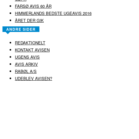
FARSØ AVIS 60 ÅR
HIMMERLANDS BEDSTE UGEAVIS 2016
ÅRET DER GIK
ANDRE SIDER
REDAKTIONELT
KONTAKT AVISEN
UGENS AVIS
AVIS ARKIV
RABØL A/S
UDEBLEV AVISEN?
COPYRIGHT ©
RABØL A/S
–
HJEMMESIDE AF HEDEGAARD WEB