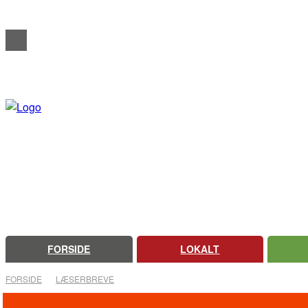
REDAKTIONELT
ANNONCERING
OM FARSØ AVIS
FORSIDE
LOKALT
FORSIDE
LÆSERBREVE