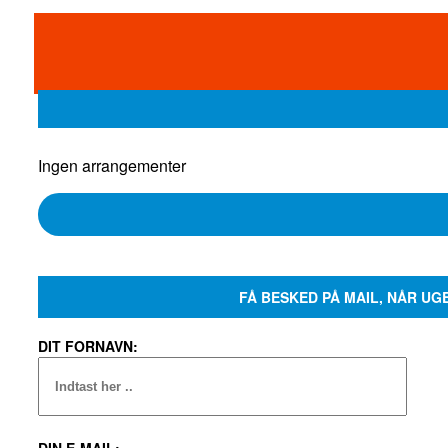
Ingen arrangementer
FÅ BESKED PÅ MAIL, NÅR UG
DIT FORNAVN:
DIN E-MAIL: