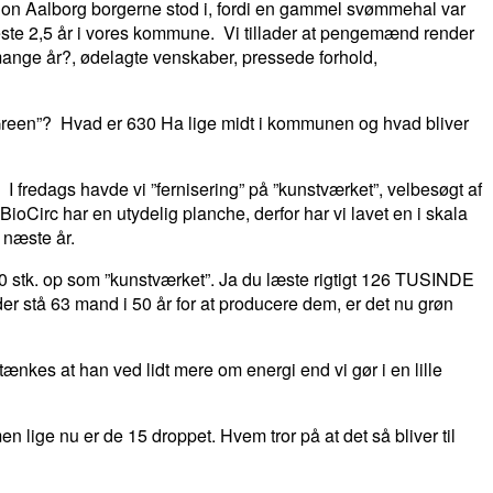
ation Aalborg borgerne stod i, fordi en gammel svømmehal var
seneste 2,5 år i vores kommune. Vi tillader at pengemænd render
 mange år?, ødelagte venskaber, pressede forhold,
 Green”? Hvad er 630 Ha lige midt i kommunen og hvad bliver
 I fredags havde vi ”fernisering” på ”kunstværket”, velbesøgt af
oCirc har en utydelig planche, derfor har vi lavet en i skala
 næste år.
.000 stk. op som ”kunstværket”. Ja du læste rigtigt 126 TUSINDE
der stå 63 mand i 50 år for at producere dem, er det nu grøn
ænkes at han ved lidt mere om energi end vi gør i en lille
lige nu er de 15 droppet. Hvem tror på at det så bliver til