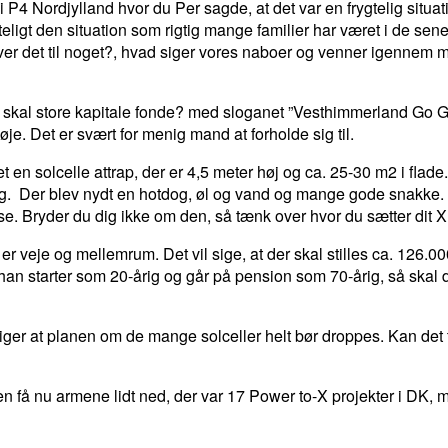
 P4 Nordjylland hvor du Per sagde, at det var en frygtelig situ
ygteligt den situation som rigtig mange familier har været i de 
liver det til noget?, hvad siger vores naboer og venner igennem
en skal store kapitale fonde? med sloganet ”Vesthimmerland Go
e. Det er svært for menig mand at forholde sig til.
en solcelle attrap, der er 4,5 meter høj og ca. 25-30 m2 i flade.
g. Der blev nydt en hotdog, øl og vand og mange gode snakke. Bi
 Bryder du dig ikke om den, så tænk over hvor du sætter dit X
n er veje og mellemrum. Det vil sige, at der skal stilles ca. 126
n, han starter som 20-årig og går på pension som 70-årig, så skal 
ger at planen om de mange solceller helt bør droppes. Kan det t
å nu armene lidt ned, der var 17 Power to-X projekter i DK, men 