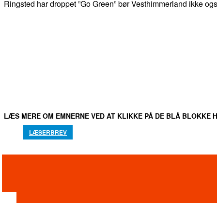
Ringsted har droppet ”Go Green” bør Vesthimmerland ikke og
DEL
FACEBOOK
TWITTER
WHATSAPP
LÆS MERE OM EMNERNE VED AT KLIKKE PÅ DE BLÅ BLOKKE H
LÆSERBREV