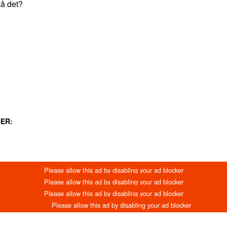
så det?
LINKEDIN
EMAIL
PRINT
ER: