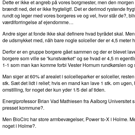
Dette er ikke et angreb på vores borgmester, men den morgen i
brændt ned, det er ikke frygteligt!. Det er derimod rystende fr
rundt og leger med vores borgeres ve og vel, hvor står de?, b
værdiforringelse af ejendomme…
Andre siger at fonde ikke skal definere hvad byrådet skal. M
de udsmykket med, nåh bare nogle solceller der er 4,5 meter høj
Derfor er en gruppe borgere gået sammen og der er blevet lavet 
borgere som ville se ”kunstværket” og se hvad er 4,5 m egentli
1-1 som man kan komme forbi Vester Hornum rundkørslen og se.
Man siger at 60% af arealet i solcelleparker er solceller, reste
stk. Sæt det lidt i relief; hvis en mand kan lave 1 stk. om uge
omstilling, for noget der kun yder 1/5 del af tiden.
Energiprofessor Brian Vad Mathiesen fra Aalborg Universitet si
presset kommune?.
Men BioCirc har store armbevægelser, Power to-X i Holme. Men f
noget i Holme?.