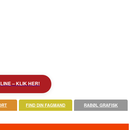
INE – KLIK HER!
ORT
FIND DIN FAGMAND
RABØL GRAFISK