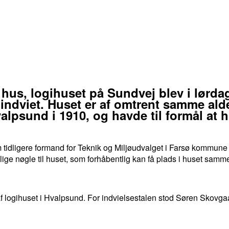
s, logihuset på Sundvej blev i lørda
ndviet. Huset er af omtrent samme alde
alpsund i 1910, og havde til formål at 
m tidligere formand for Teknik og Miljøudvalget i Farsø kommun
ige nøgle til huset, som forhåbentlig kan få plads i huset samm
af logihuset i Hvalpsund. For indvielsestalen stod Søren Skovga