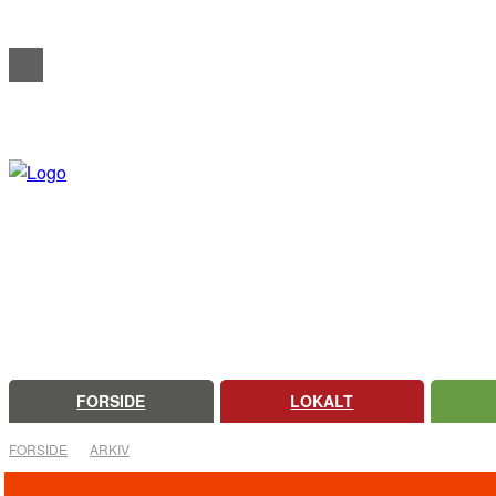
REDAKTIONELT
ANNONCERING
OM FARSØ AVIS
FORSIDE
LOKALT
FORSIDE
ARKIV