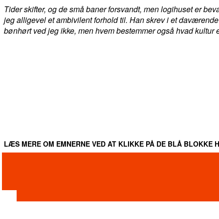
Tider skifter, og de små baner forsvandt, men logihuset er bev
jeg alligevel et ambivilent forhold til. Han skrev i et daværende
bønhørt ved jeg ikke, men hvem bestemmer også hvad kultur er
DEL
FACEBOOK
TWITTER
WHATSAPP
LÆS MERE OM EMNERNE VED AT KLIKKE PÅ DE BLÅ BLOKKE H