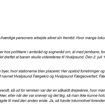
ærdige personers arbejde sikret sin fremtid. Hvor mange lokofør
nker hos politikere i amtsråd og sogneråd om, at med jernbane,
drøftet at banen skulle videreføres til Hvalpsund. Den 2. juli 1
e byer, hvor stationerne blev placeret. Her opstod forretninger
af navnet Hvalpsund Færgekro og Hvalpsund Færgeoverfart. Færg
endt, så ud for remisen var der en såkaldt drejeskive, hvor man
kker, eller når der var snevejr og det føg, så man ikke kunne hold
agde til med den anden ende. Ja, så havde lokomotivet forende