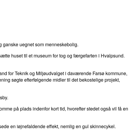
t og ganske uegnet som menneskebolig.
ætte huset til et museum for tog og færgefarten i Hvalpsund.
ormand for Teknik og Miljøudvalget i daværende Farsø kommune,
ng søgte efterfølgende midler til det bekostelige projekt,
sby.
omme på plads indenfor kort tid, hvorefter stedet også vil få en
ede en iøjnefaldende effekt, nemlig en gul skinnecykel.