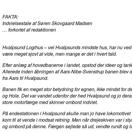
FAKTA:
Indvielsestale af Søren Skovgaard Madsen
… forkortet af redaktionen
Hvalpsund Logihus – vel Hvalpsunds mindste hus, har nu ved ih
være meget sjovt at vide, men mange er det i hvert fald.
Efter anlæg af hovedbanerne i landet, opstod der ideer og ta
Allerede inden åbningen af Aars-Nibe-Svenstrup banen blev det 
fra Aars til Hvalpsund.
Banen fik en meget stor betydning for egnen, ikke mindst for d
og Hole. Det var vandet udenfor der hed Hvalpsund og jo der
store motorfærge med skinner ombord indviet.
På endestationen i Hvalpsund skulle man jo have lokomotivet v
kom til at vende i modsat retning. Men når drejeskiven var i sty
og ombord på denne. Færgen sejlede så ud, vendte rundt og l