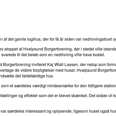
 af det gamle logihus, der for få år siden var nedrivningstrue
stoppet af Hvalpsund Borgerforening, der i stedet ville istands
svarede til det beløb som en nedrivning ville have kostet.
sund Borgerforening inviteret Kaj Wisti Lassen, der netop som f
ertage de videre forpligtelser med huset. Hvalpsund Borgerforeni
andsætte det faldefærdige hus.
og som et særdeles værdigt mindesmærke for den tidligere station
rtællinger og effekter som det er blevet skænket. Det sidste vil k
var særdeles interessant og oplysende, ligesom huset også hus