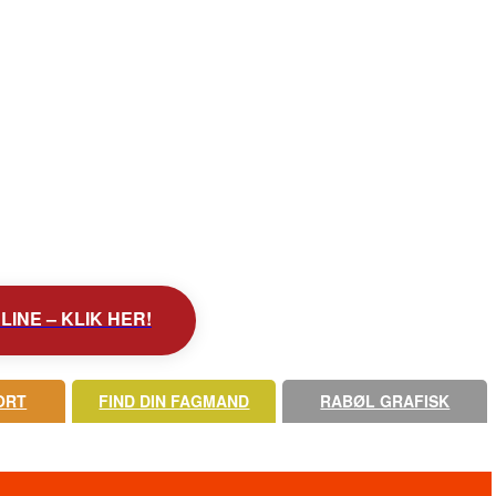
INE – KLIK HER!
ORT
FIND DIN FAGMAND
RABØL GRAFISK