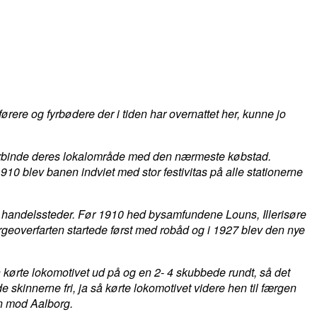
ere og fyrbødere der i tiden har overnattet her, kunne jo
 forbinde deres lokalområde med den nærmeste købstad.
910 blev banen indviet med stor festivitas på alle stationerne
 og handelssteder. Før 1910 hed bysamfundene Louns, Illerisøre
eoverfarten startede først med robåd og i 1927 blev den nye
 kørte lokomotivet ud på og en 2- 4 skubbede rundt, så det
e skinnerne fri, ja så kørte lokomotivet videre hen til færgen
n mod Aalborg.