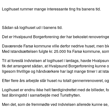
Logihuset rummer mange interessante ting fra banens tid.
Sådan så logihuset ud i banens tid.
Det er Hvalpsund Borgerforening der har bekostet renoveringen
Daværende Farsø kommune ville derfor nedrive huset, men blev 
Med istandsættelsen fulgte kr. 25.000 fra Farsø kommune, som 
Til at forestå indvielsen af logihuset i lørdags, havde Hvalp
fik det arrangeret sådan, at Hvalpsund Borgerforening kunne ov
ligesom frivillige og håndværkere har lagt mange timer i at ist
Efter flere års arbejde står huset nu totalt gennemrenoveret, 
Logihuset er endnu ikke helt færdigindrettet med de billeder, fo
fast åbningstid i samarbejde med Turisthytten.
Men det, som de fremmødte ved indvielsen allerede kunne se, 