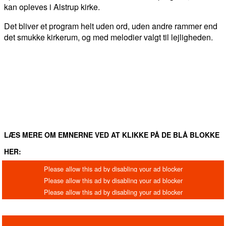
kan opleves i Alstrup kirke.
Det bliver et program helt uden ord, uden andre rammer end
det smukke kirkerum, og med melodier valgt til lejligheden.
FACEBOOK
TWITTER
WHATSAPP
LINKEDIN
EM
LÆS MERE OM EMNERNE VED AT KLIKKE PÅ DE BLÅ BLOKKE
HER: