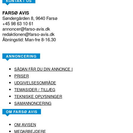
KONTAKT OS
FARSØ AVIS
Søndergården 8, 9640 Farsø
+45 98 63 10 61
annoncer@farso-avis.dk
redaktionen@farso-avis.dk
Åbningstid: Man-fre 8-16.30
ANNONCERING
SÅDAN FÅR DU DIN ANNONCE I
PRISER
UDGIVELSESOMRÅDE
TEMASIDER / TILLÆG
TEKNISKE OPLYSNINGER
SAMANNONCERING
OM FARSØ AVIS
OM AVISEN
MEDARBEJDERE