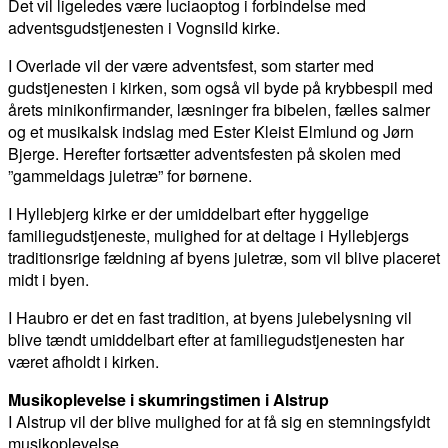
Det vil ligeledes være luciaoptog i forbindelse med
adventsgudstjenesten i Vognsild kirke.
I Overlade vil der være adventsfest, som starter med
gudstjenesten i kirken, som også vil byde på krybbespil med
årets minikonfirmander, læsninger fra bibelen, fælles salmer
og et musikalsk indslag med Ester Kleist Elmlund og Jørn
Bjerge. Herefter fortsætter adventsfesten på skolen med
”gammeldags juletræ” for børnene.
I Hyllebjerg kirke er der umiddelbart efter hyggelige
familiegudstjeneste, mulighed for at deltage i Hyllebjergs
traditionsrige fældning af byens juletræ, som vil blive placeret
midt i byen.
I Haubro er det en fast tradition, at byens julebelysning vil
blive tændt umiddelbart efter at familiegudstjenesten har
været afholdt i kirken.
Musikoplevelse i skumringstimen i Alstrup
I Alstrup vil der blive mulighed for at få sig en stemningsfyldt
musikoplevelse.