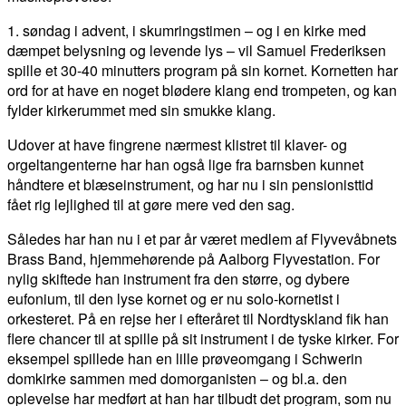
1. søndag i advent, i skumringstimen – og i en kirke med
dæmpet belysning og levende lys – vil Samuel Frederiksen
spille et 30-40 minutters program på sin kornet. Kornetten har
ord for at have en noget blødere klang end trompeten, og kan
fylder kirkerummet med sin smukke klang.
Udover at have fingrene nærmest klistret til klaver- og
orgeltangenterne har han også lige fra barnsben kunnet
håndtere et blæseinstrument, og har nu i sin pensionisttid
fået rig lejlighed til at gøre mere ved den sag.
Således har han nu i et par år været medlem af Flyvevåbnets
Brass Band, hjemmehørende på Aalborg Flyvestation. For
nylig skiftede han instrument fra den større, og dybere
eufonium, til den lyse kornet og er nu solo-kornetist i
orkesteret. På en rejse her i efteråret til Nordtyskland fik han
flere chancer til at spille på sit instrument i de tyske kirker. For
eksempel spillede han en lille prøveomgang i Schwerin
domkirke sammen med domorganisten – og bl.a. den
oplevelse har medført at han har tilbudt det program, som nu